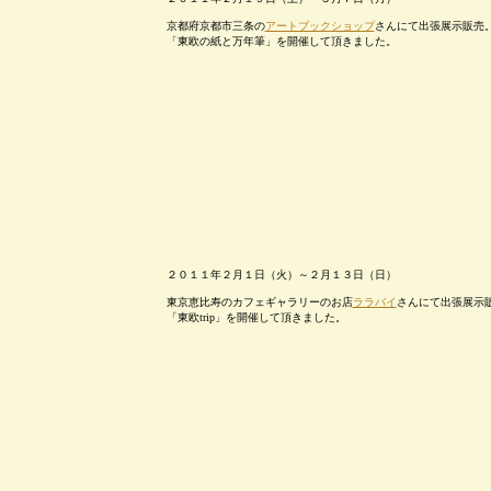
京都府京都市三条の
アートブックショップ
さんにて出張展示販売
「東欧の紙と万年筆」を開催して頂きました。
２０１１年２月１日（火）～２月１３日（日）
東京恵比寿のカフェギャラリーのお店
ララバイ
さんにて出張展示
「東欧trip」を開催して頂きました。