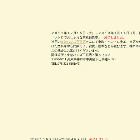
２０１２年１２月１５日（土）～２０１３年１月１４日（月・
「レトロでおしゃれな東欧雑貨市」
終了しました。
神戸の
東急ハンズ三宮店
さんにて東欧イベントに参加。当店か
けた文具を中心に紙モノ、雑貨、絵本などが並びます。神戸や
この機会にお出かけくださいませ。
開催場所：東急ハンズ三宮店５階Ａフロア
〒650-0011 兵庫県神戸市中央区下山手通2-10-1
TEL:078-321-6161(代)
2012年１１月２３日～2013年４月２２日
終了しました。