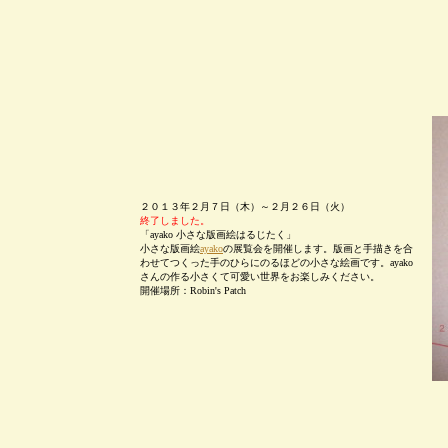
２０１３年２月７日（木）～２月２６日（火）
終了しました。
「ayako 小さな版画絵はるじたく」
小さな版画絵
ayako
の展覧会を開催します。版画と手描きを合
わせてつくった手のひらにのるほどの小さな絵画です。ayako
さんの作る小さくて可愛い世界をお楽しみください。
開催場所：Robin's Patch