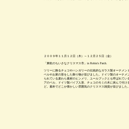
２００９年１１月１２日（木）～１２月２５日（金）
「東欧のちいさなクリスマス市」in Robin's Patch.
ツリーに飾るチェコやハンガリーの伝統的なガラス製オーナメン
ベルやお家の形をした飾り物が並びました。ドイツ製のオーナメ
られている麦わら素材のヒンメリ、ユールブックとも呼ばれてい
アのベル、ドイツ製パイプ人形、チェコのモミの木に挟んで付け
ど。素朴でどこか懐かしい雰囲気のクリスマス雑貨が並びました