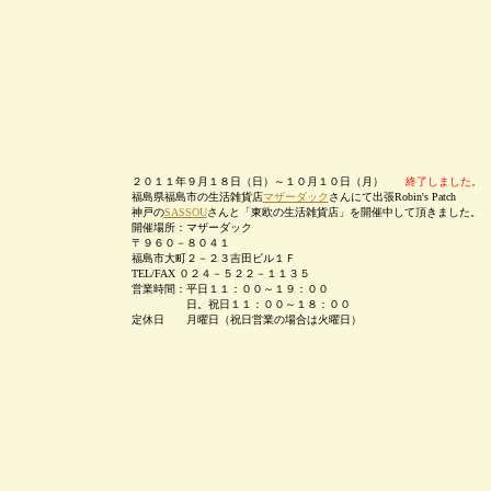
２０１１年９月１８日（日）～１０月１０日（月）
終了しました。
福島県福島市の生活雑貨店
マザーダック
さんにて出張Robin's Patch
神戸の
SASSOU
さんと「東欧の生活雑貨店」を開催中して頂きました。
開催場所：マザーダック
〒９６０－８０４１
福島市大町２－２３吉田ビル１Ｆ
TEL/FAX ０２４－５２２－１１３５
営業時間：平日１１：００～１９：００
日。祝日１１：００～１８：００
定休日 月曜日（祝日営業の場合は火曜日）