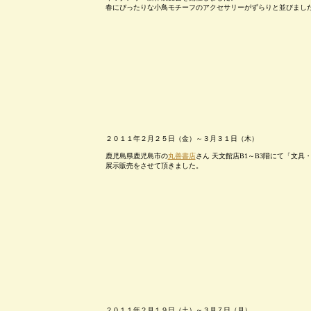
春にぴったりな小鳥モチーフのアクセサリーがずらりと並びまし
２０１１年２月２５日（金）～３月３１日（木）
鹿児島県鹿児島市の
丸善書店
さん 天文館店B1～B3階にて「文
展示販売をさせて頂きました。
２０１１年２月１９日（土）～３月７日（月）