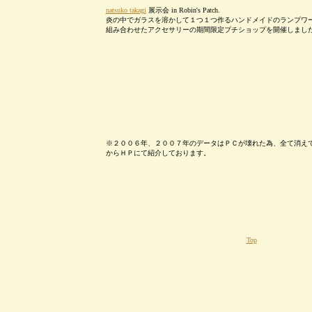
natsuko takagi
展示会 in Robin's Patch.
炎の中でガラスを溶かして１つ１つ作るハンドメイドのランプワ
組み合わせたアクセサリーの期間限定プチショップを開催しまし
※２００６年、２００７年のデータはＰＣが壊れた為、全て消え
からＨＰにて紹介しております。
Top