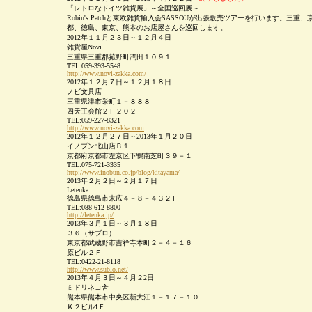
「レトロなドイツ雑貨展」～全国巡回展～
Robin's Patchと東欧雑貨輸入会SASSOUが出張販売ツアーを行います。三重、
都、徳島、東京、熊本のお店屋さんを巡回します。
2012年１１月２３日～１２月４日
雑貨屋Novi
三重県三重郡菰野町潤田１０９１
TEL:059-393-5548
http://www.novi-zakka.com/
2012年１２月７日～１２月１８日
ノビ文具店
三重県津市栄町１－８８８
四天王会館２Ｆ２０２
TEL:059-227-8321
http://www.novi-zakka.com
2012年１２月２７日～2013年１月２０日
イノブン北山店Ｂ１
京都府京都市左京区下鴨南芝町３９－１
TEL:075-721-3335
http://www.inobun.co.jp/blog/kitayama/
2013年２月２日～２月１７日
Letenka
徳島県徳島市末広４－８－４３２Ｆ
TEL:088-612-8800
http://letenka.jp/
2013年３月１日～３月１８日
３６（サブロ）
東京都武蔵野市吉祥寺本町２－４－１６
原ビル２Ｆ
TEL:0422-21-8118
http://www.sublo.net/
2013年４月３日～４月２2日
ミドリネコ舎
熊本県熊本市中央区新大江１－１７－１０
Ｋ２ビル1Ｆ