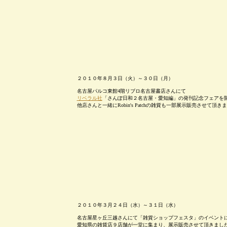
２０１０年８月３日（火）～３０日（月）
名古屋パルコ東館4階リブロ名古屋書店さんにて
リベラル社
「さんぽ日和２名古屋・愛知編」の発刊記念フェアを
他店さんと一緒にRobin's Patchの雑貨も一部展示販売させて頂き
２０１０年３月２４日（水）～３１日（水）
名古屋星ヶ丘三越さんにて「雑貨ショップフェスタ」のイベント
愛知県の雑貨店９店舗が一堂に集まり、展示販売させて頂きまし