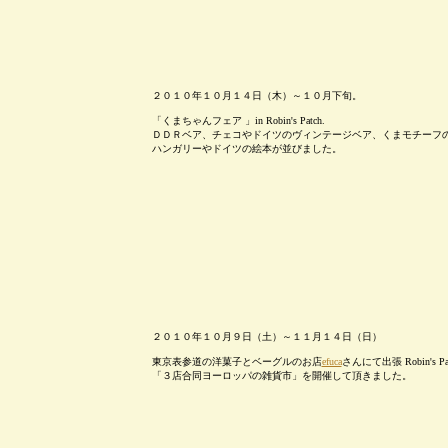
２０１０年１０月１４日（木）～１０月下旬。
「くまちゃんフェア 」
in Robin's Patch.
ＤＤＲベア、チェコやドイツのヴィンテージベア、くまモチーフ
ハンガリーやドイツの絵本が並びました。
２０１０年１０月９日（土）～１１月１４日（日）
東京表参道の洋菓子とベーグルのお店
efuca
さんにて出張 Robin's Pat
「３店合同ヨーロッパの雑貨市」を開催して頂きました。