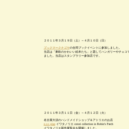
２０１１年３月１９日（土）～４月１０日（日）
ブックマークナゴヤ
の合同ブックイベントに参加しました。
当店は「東欧のかわいい絵本たち」と題してハンガリーやチェコ
ました。当店はスタンプラリー参加店です。
２０１１年３月１１日（金）～４月１２日（火）
名古屋大須のハンドメイドショップ＆アトリエのお店
n.r.e.-plan
イワタノリエ cotori collection in Robin's Patch
イワタノリエ新作展覧会を開催しました。