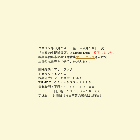
２０１２年８月２４日（金）～９月１８日（火）
「東欧の生活雑貨店」in Mother Duck
終了しました。
福島県福島市の生活雑貨店
マザーダック
さんにて
出張展示販売をさせていただきます。
開催場所：マザーダック
〒９６０－８０４１
福島市大町２－２３吉田ビル１Ｆ
TEL/FAX : ０２４－５２２－１１３５
営業時間：平日１１：００～１９：００
日。祝日１１：００～１８：００
定休日: 月曜日（祝日営業の場合は火曜日）