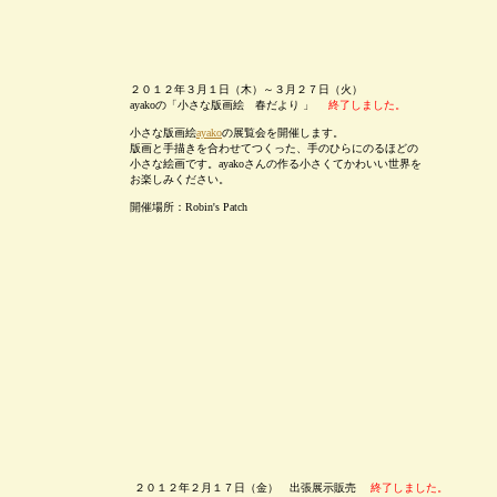
２０１２年３月１日（木）～３月２７日（火）
ayakoの「小さな版画絵 春だより 」
終了しました。
小さな版画絵
ayako
の展覧会を開催します。
版画と手描きを合わせてつくった、手のひらにのるほどの
小さな絵画です。ayakoさんの作る小さくてかわいい世界を
お楽しみください。
開催場所：Robin's Patch
２０１２年２月１７日（金） 出張展示販売
終了しました。