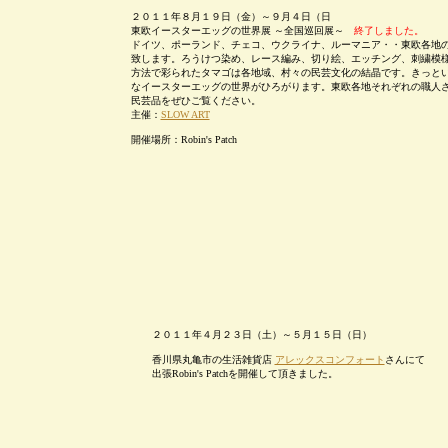
２０１１年８月１９日（金）～９月４日（日
東欧イースターエッグの世界展 ～全国巡回展～
終了しました。
ドイツ、ポーランド、チェコ、ウクライナ、ルーマニア・・東欧各地
致します。ろうけつ染め、レース編み、切り絵、エッチング、刺繍模
方法で彩られたタマゴは各地域、村々の民芸文化の結晶です。きっと
なイースターエッグの世界がひろがります。東欧各地それぞれの職人
民芸品をぜひご覧ください。
主催：
SLOW ART
開催場所：Robin's Patch
２０１１年４月２３日（土）～５月１５日（日）
香川県丸亀市の生活雑貨店
アレックスコンフォート
さんにて
出張Robin's Patchを開催して頂きました。