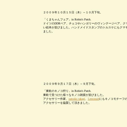
２００９年１０月１５日（木）～１０月下旬。
「くまちゃんフェア」in Robin's Patch.
ドイツのDDRベア、チェコやハンガリーのヴィンテージベア、ク
い絵本が並びました。ハンドメイドスタンプのトルスケにもクマ
ました。
２００９年９月１７日（木）～９月下旬。
「東欧のキノコ狩り」in Robin's Patch.
東欧で見つけた様々なキノコ雑貨が並びました。
アクセサリー作家、
natsuko takagi
、
Lemonaid
にもキノコモチーフ
アクセサリーを協賛して頂きました。