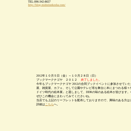
TEL:096-342-8657
http://blog.midorinekosha.com/
2012年１０月５日（金）～１０月２８日（日）
ブックマークナゴヤ ２０１２
終了しました。
今年もブックマークナゴヤ 2012の合同ブックイベントに参加させてい
屋、雑貨屋、カフェ、そして公園やテレビ塔を舞台に本にまつわる様々
ドイツ時代の絵本展」と題しまして、DDRの味のある絵本が並びます
ぜひこの機会にまわってみてくださいね。
当店でも上記のリーフレットを配布しておりますので、興味のある方は
詳細は
こちら
へ。