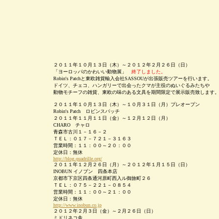
２０１１年１０月１３日（木）～２０１２年２月２６日（日）
「ヨーロッパのかわいい動物展」
終了しました。
Robin's Patchと東欧雑貨輸入会社SASSOUが出張販売ツアーを行います。
ドイツ、チェコ、ハンガリーで出会ったクマが主役のぬいぐるみたちや
動物モチーフの雑貨、東欧の味のある文具を期間限定で展示販売致します
２０１１年１０月１３日（木）～１０月３１日（月）
プレオープン
Robin's Patch ロビンスパッチ
２０１１年１１月１１日（金）～１２月１２日（月）
CHARO チャロ
青森市古川１－１６－２
ＴＥＬ：０１７－７２１－３１６３
営業時間：１１：００～２０：００
定休日：無休
http://blog.quadrille.org/
２０１１年１２月２６日（月）～２０１２年１月１５日（日）
INOBUN イノブン 四条本店
京都市下京区四条通河原町西入ル御旅町２６
ＴＥＬ：０７５－２２１－０８５４
営業時間：１１：００～２１：００
定休日：無休
http://www.inobun.co.jp
２０１２年２月３日（金）～２月２６日（日）
ミドリネコ舎