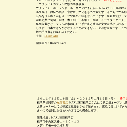
２０１２年１月１２日（木）～１月３１日（火））
終了しました。
「ウクライナのフツル民族の手仕事展」
ウクライナ・ポーランド・ルーマニアにまたがるカルパチア山脈の村々
ル民族は、独特の言語、宗教観、文化をもつ民族です。今でもフツル地
芸品を作る職人がおり、フツルの伝統を守っています。展覧会では、フ
写真と共に刺繍、織物、木工細工、革細工、陶器、イースターエッグ、
民族衣装など、フツルの素晴らしい手仕事と独自の文化が感じられる工
します。日本ではなかなか見ることのできない工芸品ばかりです。この
族の手仕事をお楽しみください。
主催：
SLOW ART
開催場所：Robin's Patch
２０１１年１２月１６日（金）～２０１２年１月１６日（月）
終了し
福岡県福岡市の
丸善書店
MARUZEN福岡店さんにて新店舗オープンに
文具コーナーにて出張展示販売をさせて頂きます。東欧で見つけてき
ますので福岡にお住まいの方はこの機会にぜひ。
開催場所：MARUZEN福岡店
福岡市中央区天神１－１０－１３
メディアモール天神B1階