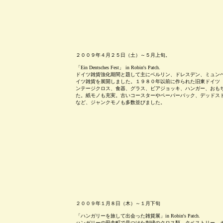
２００９年４月２５日（土）～５月上旬。
「Ein Dentsches Fest
」 in Robin's Patch.
ドイツ雑貨強化期間と題して主にベルリン、ドレスデン、ミュン
イツ雑貨を展開しました。１９８０年以前に作られた旧東ドイツ（
ンテージクロス、食器、グラス、ビアジョッキ、ハンガー、おも
た。紙モノも充実。古いコースターやペーパーバック、デッドス
など、ジャンクモノも多数並びました。
２００９年１月８日（木）～１月下旬
「ハンガリーを旅して出会った雑貨展」in Robin's Patch.
ハンガリーの田舎町で見つけた刺繍のクロス類、タペストリー、