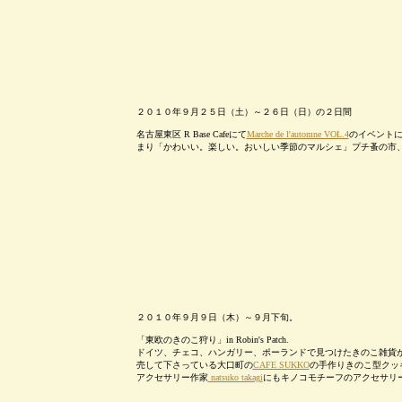
２０１０年９月２５日（土）～２６日（日）の２日間
名古屋東区 R Base Cafeにて
Marche de l'automne VOL.4
のイベント
まり「かわいい。楽しい。おいしい季節のマルシェ」プチ蚤の市
２０１０年９月９日（木）～９月下旬。
「東欧のきのこ狩り」in Robin's Patch.
ドイツ、チェコ、ハンガリー、ポーランドで見つけたきのこ雑貨
売して下さっている大口町の
CAFE SUKKO
の手作りきのこ型クッ
アクセサリー作家
natsuko takagi
にもキノコモチーフのアクセサリ