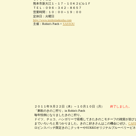
熊本市新大江１－１７－１０Ｋ２ビル１Ｆ
ＴＥＬ：０９６－３４２－８６５７
営業時間：１０：００～１９：００
定休日：火曜日
http://www.midorinekosha.com
主催：Robin's Patch ×
SASSOU
２０１１年９月２２日（木）～１０月１０日（月）
終了しました。
「東欧のきのこ狩り」in Robin's Patch
毎年恒例になりましたきのこ狩り。
ドイツ、チェコ、ハンガリーで収穫してきたきのこモチーフの雑貨が並び
までいろいろと見つかりました。きのこ好きさんはこの機会にぜひ。
CAFE
ロビンスパッチ限定きのこクッキーやSUKKOオリジナルブルーベリービ