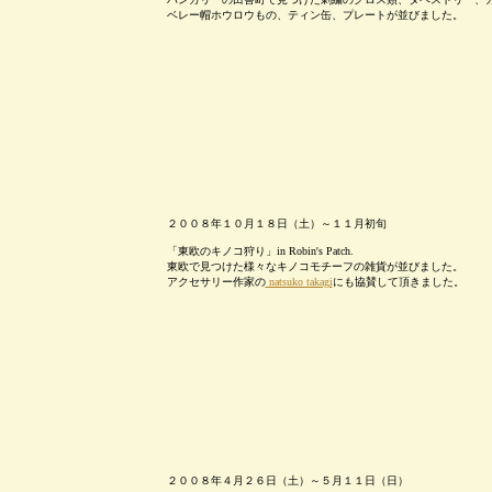
ベレー帽ホウロウもの、ティン缶、プレートが並びました。
２００８年１０月１８日（土）～１１月初旬
「東欧のキノコ狩り」in Robin's Patch.
東欧で見つけた様々なキノコモチーフの雑貨が並びました。
アクセサリー作家の
natsuko takagi
にも協賛して頂きました。
２００８年４月２６日（土）～５月１１日（日）