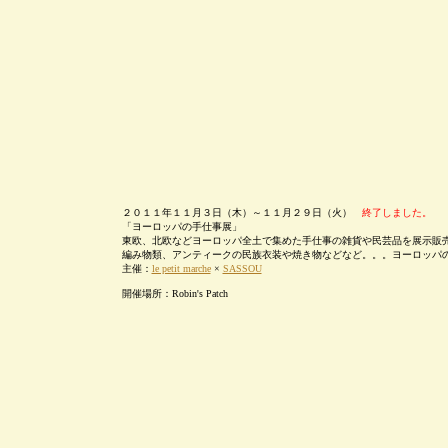
２０１１年１１月３日（木）～１１月２９日（火）
終了しました。
「ヨーロッパの手仕事展」
東欧、北欧などヨーロッパ全土で集めた手仕事の雑貨や民芸品を展示販
編み物類、アンティークの民族衣装や焼き物などなど。。。ヨーロッパ
主催：
le petit marche
×
SASSOU
開催場所：Robin's Patch