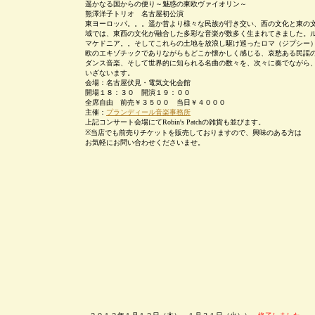
遥かなる国からの便り～魅惑の東欧ヴァイオリン～
熊澤洋子トリオ 名古屋初公演
東ヨーロッパ。。。遥か昔より様々な民族が行き交い、西の文化と東の
域では、東西の文化が融合した多彩な音楽が数多く生まれてきました。
マケドニア。。そしてこれらの土地を放浪し駆け巡ったロマ（ジプシー
欧のエキゾチックでありながらもどこか懐かしく感じる、哀愁ある民謡
ダンス音楽、そして世界的に知られる名曲の数々を、次々に奏でながら
いざないます。
会場：名古屋伏見・電気文化会館
開場１８：３０ 開演１９：００
全席自由 前売￥３５００ 当日￥４０００
主催：
プランディール音楽事務所
上記コンサート会場にてRobin's Patchの雑貨も並びます。
※当店でも前売りチケットを販売しておりますので、興味のある方は
お気軽にお問い合わせくださいませ。