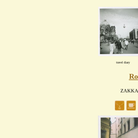
travel diary
Ro
ZAKKA