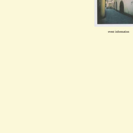
event information
ロビンスパッチ ドイツ チェコ ハ
アクセサリー ワーゲンバス 春日井
DDR
ドイツ
、ＤＤＲベア、
ェコのキッチンクロス、ハンガリーの
モノ、マッチラベル、切手、サンドマ
ンガー、ドイツヴィンテージクロス、
アクセサリー、チェコスロヴァキア、
ティークレース、ＤＤＲ製食器、グラス
店、ミーシャ、ドイツ雑貨、チェコ雑
ャ モスクワオリンピックマスコット
のステーショナリー、東欧の文房具、